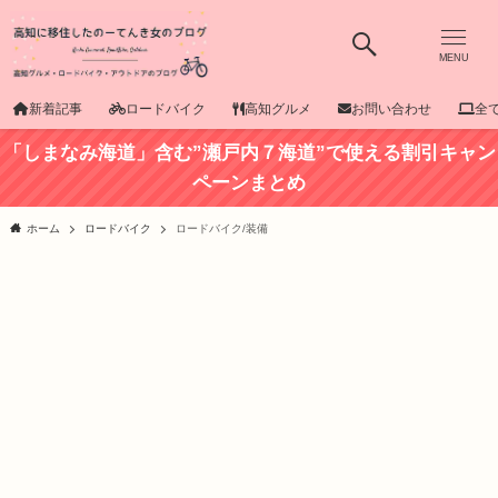
MENU
新着記事
ロードバイク
高知グルメ
お問い合わせ
全
「しまなみ海道」含む”瀬戸内７海道”で使える割引キャン
ペーンまとめ
ホーム
ロードバイク
ロードバイク/装備