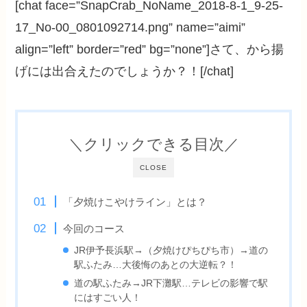
[chat face=”SnapCrab_NoName_2018-8-1_9-25-
17_No-00_0801092714.png” name=”aimi”
align=”left” border=”red” bg=”none”]さて、から揚
げには出合えたのでしょうか？！[/chat]
＼クリックできる目次／
CLOSE
「夕焼けこやけライン」とは？
今回のコース
JR伊予長浜駅→（夕焼けぴちぴち市）→道の
駅ふたみ…大後悔のあとの大逆転？！
道の駅ふたみ→JR下灘駅…テレビの影響で駅
にはすごい人！