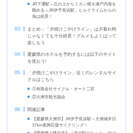
JR下灘駅→丘の上からミカン畑＆瀬戸内海を
眺める→JR伊予長浜駅…ヒルクライムからの
海は絶景！
まとめ：「夕焼けこやけライン」は夕暮れ時
じゃなくても十分絶景！グルメもよくばって
楽しもう
愛媛県のホテルを予約するには以下のサイト
を使おう!
「夕焼けこやけライン」近くのレンタルサイ
クルはこちら
①有限会社サイクル・オート二宮
②大洲市観光協会
関連記事
【愛媛県大洲市】JR伊予長浜駅～大洲城半日
37km復興応援サイクリング！