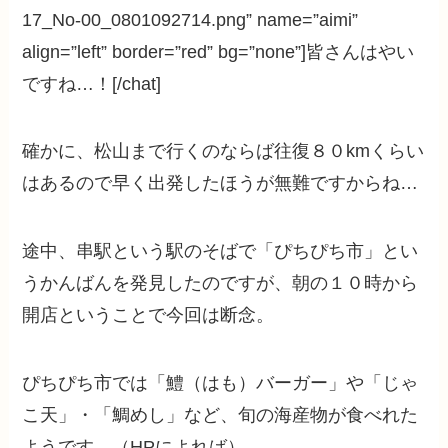
17_No-00_0801092714.png” name=”aimi”
align=”left” border=”red” bg=”none”]皆さんはやい
ですね…！[/chat]
確かに、松山まで行くのならば往復８０kmくらい
はあるので早く出発したほうが無難ですからね…
途中、串駅という駅のそばで「ぴちぴち市」とい
うかんばんを発見したのですが、朝の１０時から
開店ということで今回は断念。
ぴちぴち市では「鱧（はも）バーガー」や「じゃ
こ天」・「鯛めし」など、旬の海産物が食べれた
ようです。（HPによれば）