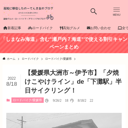
MENU
新着記事
ロードバイク
高知グルメ
お問い合わせ
全
「しまなみ海道」含む”瀬戸内７海道”で使える割引キャン
ペーンまとめ
ホーム
ロードバイク
ロードバイク/愛媛県
【愛媛県大洲市～伊予市】「夕焼
2022
けこやけライン」de「下灘駅」半
8/18
日サイクリング！
ロードバイク/愛媛県
09/26/2018
08/18/2022