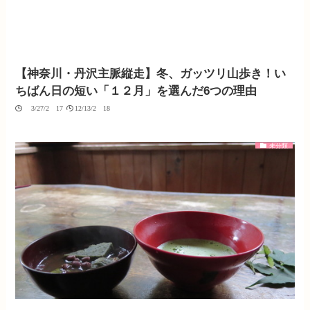
【神奈川・丹沢主脈縦走】冬、ガッツリ山歩き！い
ちばん日の短い「１２月」を選んだ6つの理由
03/27/2017
12/13/2018
未分類