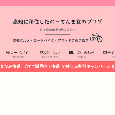
ロードバイク
高知グルメ
お問い合わせ
全て
Roadbike
Kochi gourmet
Inquiry
Al
まなみ海道」含む”瀬戸内７海道”で使える割引キャンペーン