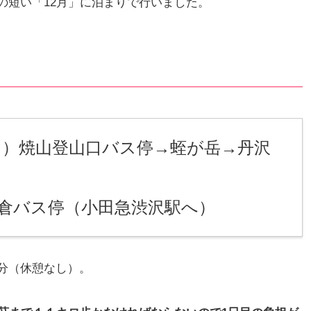
の短い「12月」に泊まりで行いました。
ス）焼山登山口バス停→蛭が岳→丹沢
大倉バス停（小田急渋沢駅へ）
分（休憩なし）。