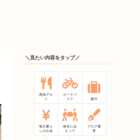
＼見たい内容をタップ／
高知グル
ロードバ
メ
イク
旅行
地方暮ら
移住にあ
ブログ運
しのお金
たって
営