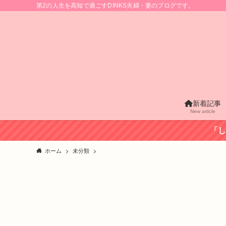
第2の人生を高知で過ごすDINKS夫婦・妻のブログです。
新着記事
New article
「し
ホーム
未分類