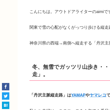
こんにちは。アウトドアライターのaimiで
関東で雪の心配がなくがっつり歩ける縦走
神奈川県の西端→南側へ縦走する「丹沢主
冬、無雪でガッツリ山歩き・・
走」。
「丹沢主脈縦走路」は
YAMAP
や
ヤマレコ