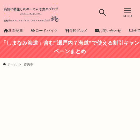
MENU
新着記事
ロードバイク
高知グルメ
お問い合わせ
全
「しまなみ海道」含む”瀬戸内７海道”で使える割引キャン
ペーンまとめ
ホーム
香美市