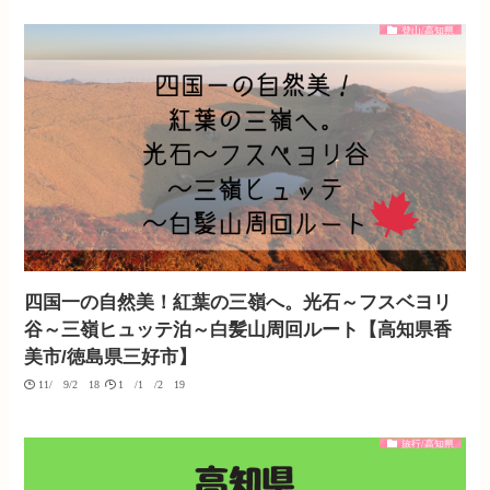
登山/高知県
四国一の自然美！紅葉の三嶺へ。光石～フスベヨリ
谷～三嶺ヒュッテ泊～白髪山周回ルート【高知県香
美市/徳島県三好市】
11/09/2018
10/10/2019
旅行/高知県