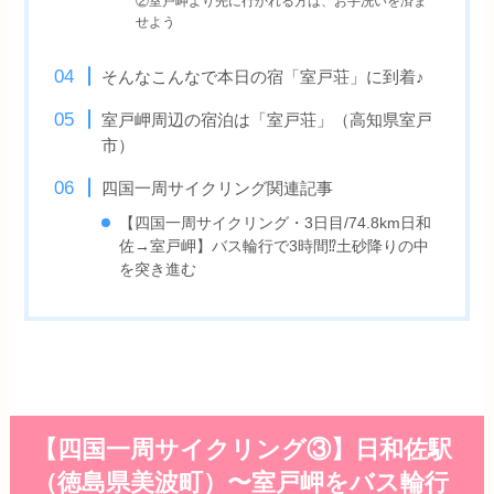
②室戸岬より先に行かれる方は、お手洗いを済ま
せよう
そんなこんなで本日の宿「室戸荘」に到着♪
室戸岬周辺の宿泊は「室戸荘」（高知県室戸
市）
四国一周サイクリング関連記事
【四国一周サイクリング・3日目/74.8km日和
佐→室戸岬】バス輪行で3時間⁉土砂降りの中
を突き進む
【四国一周サイクリング③】日和佐駅
（徳島県美波町）〜室戸岬をバス輪行