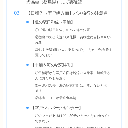
光協会（徳島県）にて要確認
【日和佐→室戸岬方面】バス輪行の注意点
【道の駅日和佐→甲浦】
①「道の駅日和佐」のバス停の位置
②徳島バスは高速バス仕様！荷物室に自転車をい
れる
③およそ3時間バスに乗りっぱなしなので飲食物を
買っておけ
【甲浦＆海の駅東洋町】
①甲浦駅から室戸方面は路線バス乗車！運転手さ
んに許可をもらおう
②甲浦バス停→海の駅東洋町は、歩かないとダ
メ！
②本当にココが最終食事処！
【室戸ジオパークセンター】
①カフェがあるけど、20分だとそんなにゆっくり
できない