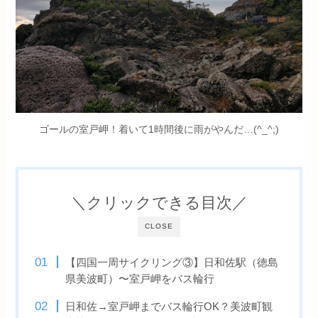
ゴールの室戸岬！着いて1時間後に雨がやんだ…(^_^;)
＼クリックできる目次／
CLOSE
【四国一周サイクリング③】日和佐駅（徳島
県美波町）〜室戸岬をバス輪行
日和佐→室戸岬までバス輪行OK？美波町観