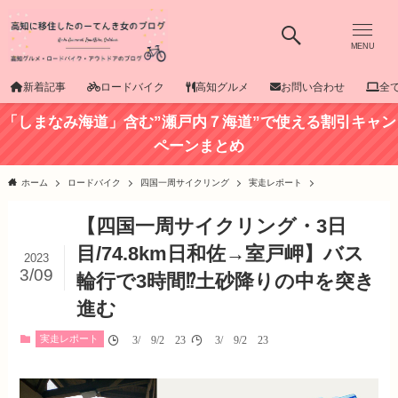
MENU
新着記事
ロードバイク
高知グルメ
お問い合わせ
全
「しまなみ海道」含む”瀬戸内７海道”で使える割引キャン
ペーンまとめ
ホーム
ロードバイク
四国一周サイクリング
実走レポート
【四国一周サイクリング・3日
目/74.8km日和佐→室戸岬】バス
2023
3/09
輪行で3時間⁉土砂降りの中を突き
進む
実走レポート
03/09/2023
03/09/2023