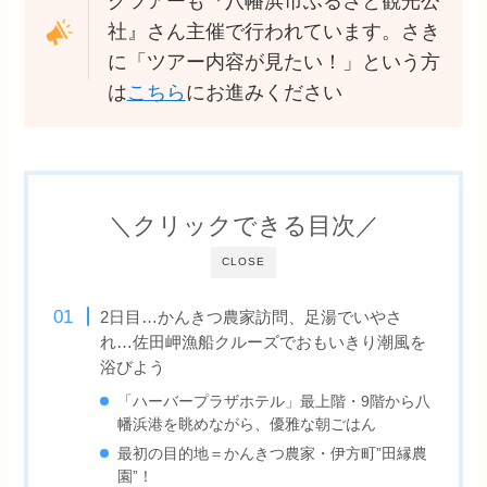
グツアーも『八幡浜市ふるさと観光公
社』さん主催で行われています。さき
に「ツアー内容が見たい！」という方
は
こちら
にお進みください
＼クリックできる目次／
CLOSE
2日目…かんきつ農家訪問、足湯でいやさ
れ…佐田岬漁船クルーズでおもいきり潮風を
浴びよう
「ハーバープラザホテル」最上階・9階から八
幡浜港を眺めながら、優雅な朝ごはん
最初の目的地＝かんきつ農家・伊方町”田縁農
園”！