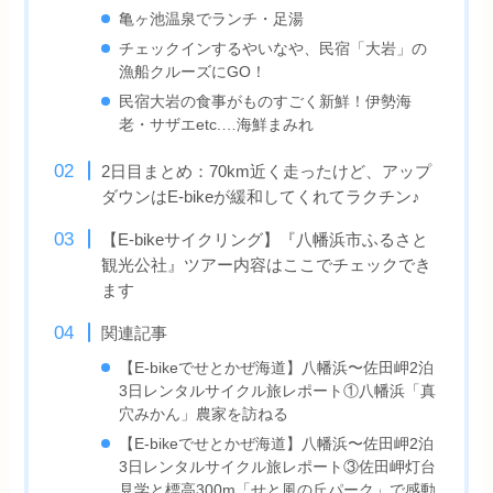
亀ヶ池温泉でランチ・足湯
チェックインするやいなや、民宿「大岩」の
漁船クルーズにGO！
民宿大岩の食事がものすごく新鮮！伊勢海
老・サザエetc.…海鮮まみれ
2日目まとめ：70km近く走ったけど、アップ
ダウンはE-bikeが緩和してくれてラクチン♪
【E-bikeサイクリング】『八幡浜市ふるさと
観光公社』ツアー内容はここでチェックでき
ます
関連記事
【E-bikeでせとかぜ海道】八幡浜〜佐田岬2泊
3日レンタルサイクル旅レポート①八幡浜「真
穴みかん」農家を訪ねる
【E-bikeでせとかぜ海道】八幡浜〜佐田岬2泊
3日レンタルサイクル旅レポート③佐田岬灯台
見学と標高300m「せと風の丘パーク」で感動