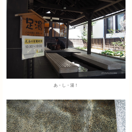
あ・し・湯！