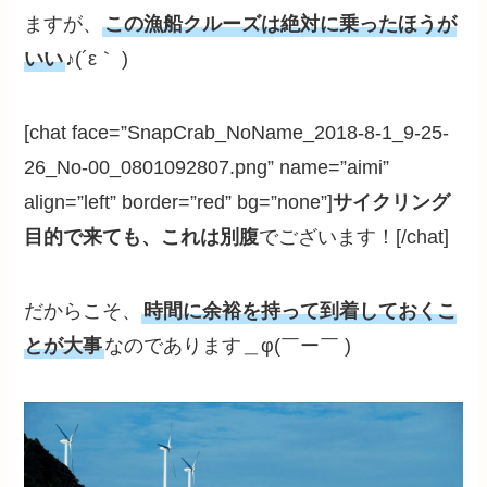
ますが、
この漁船クルーズは絶対に乗ったほうが
いい
♪(´ε｀ )
[chat face=”SnapCrab_NoName_2018-8-1_9-25-
26_No-00_0801092807.png” name=”aimi”
align=”left” border=”red” bg=”none”]
サイクリング
目的で来ても、これは別腹
でございます！[/chat]
だからこそ、
時間に余裕を持って到着しておくこ
とが大事
なのであります＿φ(￣ー￣ )