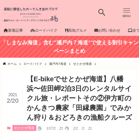
MENU
新着記事
ロードバイク
高知グルメ
お問い合わせ
全
「しまなみ海道」含む”瀬戸内７海道”で使える割引キャン
ペーンまとめ
ホーム
ロードバイク
瀬戸内7海道
せとかぜ海道
【E-bikeでせとかぜ海道】八幡
浜〜佐田岬2泊3日のレンタルサイ
2021
クル旅・レポートその②伊方町の
2/20
かんきつ農家「田縁農園」でみか
ん狩り＆おどろきの漁船クルーズ
せとかぜ海道
01/17/2021
02/20/2021