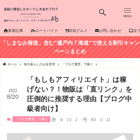
MENU
新着記事
ロードバイク
高知グルメ
お問い合わせ
全
「しまなみ海道」含む”瀬戸内７海道”で使える割引キャン
ペーンまとめ
ホーム
地方暮らしのお金管理
「ブログ運営」で稼ぐ
「もしもアフィリエイト」は稼
げない？！物販は「直リンク」を
2022
8/20
圧倒的に推奨する理由【ブログ中
級者向け】
「ブログ運営」で稼ぐ
06/01/2020
08/20/2022