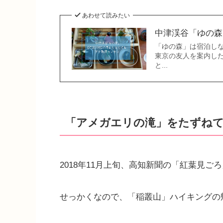
あわせて読みたい
中津渓谷「ゆの森
「ゆの森」は宿泊しな
東京の友人を案内し
と...
「アメガエリの滝」をたずね
2018年11月上旬、高知新聞の「紅葉見
せっかくなので、「稲叢山」ハイキングの