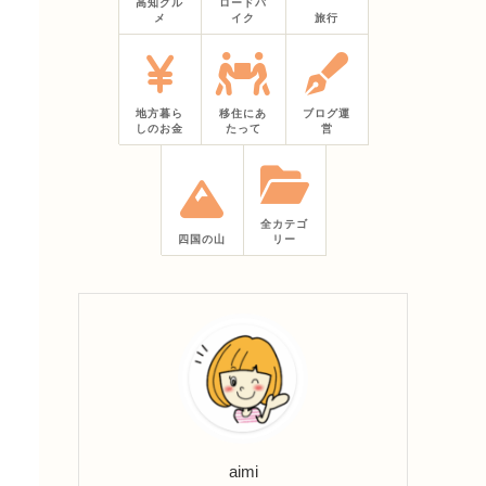
高知グル
ロードバ
メ
イク
旅行
地方暮ら
移住にあ
ブログ運
しのお金
たって
営
全カテゴ
四国の山
リー
aimi