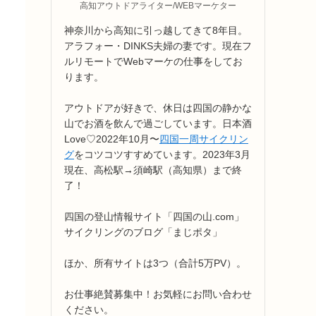
高知アウトドアライター/WEBマーケター
神奈川から高知に引っ越してきて8年目。
アラフォー・DINKS夫婦の妻です。現在フ
ルリモートでWebマーケの仕事をしてお
ります。
アウトドアが好きで、休日は四国の静かな
山でお酒を飲んで過ごしています。日本酒
Love♡2022年10月〜
四国一周サイクリン
グ
をコツコツすすめています。2023年3月
現在、高松駅→須崎駅（高知県）まで終
了！
四国の登山情報サイト「四国の山.com」
サイクリングのブログ「まじポタ」
ほか、所有サイトは3つ（合計5万PV）。
お仕事絶賛募集中！お気軽にお問い合わせ
ください。