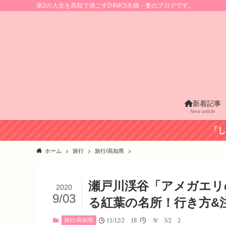
第2の人生を高知で過ごすDINKS夫婦・妻のブログです。
新着記事
New article
「し
ホーム
旅行
旅行/高知県
瀬戸川渓谷「アメガエリ
2020
9/03
る紅葉の名所！行き方
旅行/高知県
11/12/2018
09/03/2020