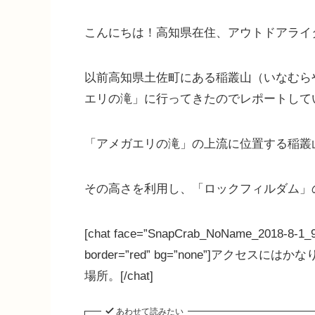
こんにちは！高知県在住、アウトドアライター
以前高知県土佐町にある稲叢山（いなむら
エリの滝」に行ってきたのでレポートして
「アメガエリの滝」の上流に位置する稲叢山
その高さを利用し、「ロックフィルダム」
[chat face=”SnapCrab_NoName_2018-8-1_9-
border=”red” bg=”none”]ア
場所。[/chat]
あわせて読みたい