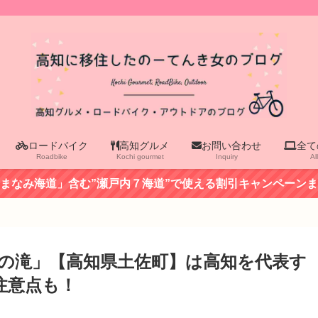
ロードバイク
高知グルメ
お問い合わせ
全て
Roadbike
Kochi gourmet
Inquiry
Al
まなみ海道」含む”瀬戸内７海道”で使える割引キャンペーン
の滝」【高知県土佐町】は高知を代表す
&注意点も！