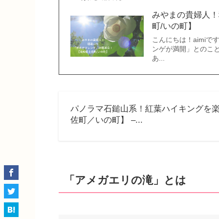
みやまの貴婦人！
町/いの町】
こんにちは！aimi
ンゲが満開」とのこ
あ...
パノラマ石鎚山系！紅葉ハイキングを
佐町／いの町】 –...
「アメガエリの滝」とは