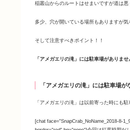
稲叢山からのルートはせまいですが道は悪
多少、穴が開いている場所もありますが気
そして注意すべきポイント！！
「アメガエリの滝」には駐車場がありませ
「アメガエリの滝」には駐車場が
「アメガエリの滝」は以前寄った時にも駐
[chat face=”SnapCrab_NoName_2018-8-1_9-
border=”red” bg=”none”]今回は紅葉時