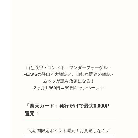
山と渓谷・ランドネ・ワンダーフォーゲル・
PEAKSの登山４大雑誌と、自転車関連の雑誌・
ムックが読み放題になる！
2ヶ月1,960円→99円キャンペーン中
「楽天カード」発行だけで最大8,000P
還元！
＼期間限定ポイント還元！お見逃しなく／