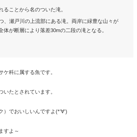
れることから名のついた滝。
一つ、瀬戸川の上流部にある滝。両岸に緑豊な山々が
全体が断層により落差30mの二段の滝となる。
サケ科に属する魚です。
ついたとされています。
でおいしいんですよ(*‘∀‘)
ますよ～