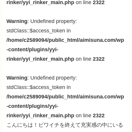
rinker/yyi_rinker_main.php
on line
2322
Warning
: Undefined property:
stdClass::$access_token in
/home/c2589094/public_html/aimisuna.com/wp
-content/plugins/yyi-
rinker/yyi_rinker_main.php
on line
2322
Warning
: Undefined property:
stdClass::$access_token in
/home/c2589094/public_html/aimisuna.com/wp
-content/plugins/yyi-
rinker/yyi_rinker_main.php
on line
2322
こんにちは！ビワイチを終えて充実感の中にいる