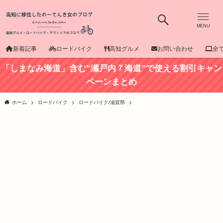
MENU
新着記事
ロードバイク
高知グルメ
お問い合わせ
全
「しまなみ海道」含む”瀬戸内７海道”で使える割引キャン
ペーンまとめ
ホーム
ロードバイク
ロードバイク/滋賀県