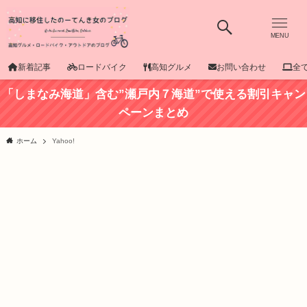
MENU
新着記事
ロードバイク
高知グルメ
お問い合わせ
全
「しまなみ海道」含む”瀬戸内７海道”で使える割引キャン
ペーンまとめ
ホーム
Yahoo!