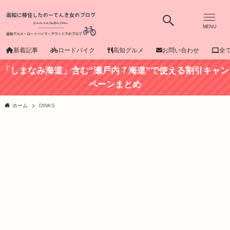
MENU
新着記事
ロードバイク
高知グルメ
お問い合わせ
全
「しまなみ海道」含む”瀬戸内７海道”で使える割引キャン
ペーンまとめ
ホーム
DINKS