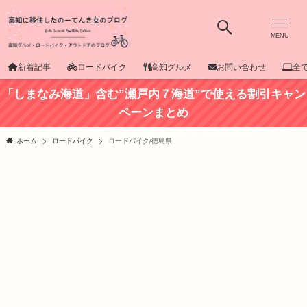
MENU
新着記事
ロードバイク
高知グルメ
お問い合わせ
全
「しまなみ海道」含む”瀬戸内７海道”で使える割引キャン
ペーンまとめ
ホーム
ロードバイク
ロードバイク/徳島県