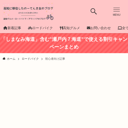
MENU
新着記事
ロードバイク
高知グルメ
お問い合わせ
全
「しまなみ海道」含む”瀬戸内７海道”で使える割引キャン
ペーンまとめ
ホーム
ロードバイク
初心者向け記事