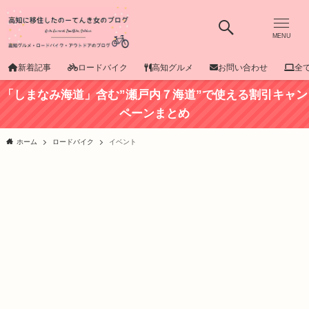
MENU
新着記事
ロードバイク
高知グルメ
お問い合わせ
全
「しまなみ海道」含む”瀬戸内７海道”で使える割引キャン
ペーンまとめ
ホーム
ロードバイク
イベント