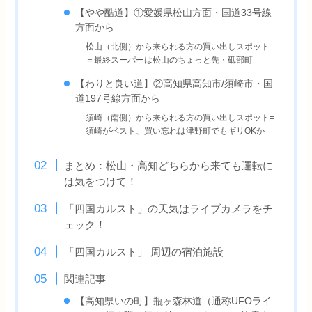
【やや酷道】①愛媛県松山方面・国道33号線
方面から
松山（北側）から来られる方の買い出しスポット
＝最終スーパーは松山のちょっと先・砥部町
【わりと良い道】②高知県高知市/須崎市・国
道197号線方面から
須崎（南側）から来られる方の買い出しスポット=
須崎がベスト、買い忘れは津野町でもギリOKか
まとめ：松山・高知どちらから来ても運転に
は気をつけて！
「四国カルスト」の天気はライブカメラをチ
ェック！
「四国カルスト」 周辺の宿泊施設
関連記事
【高知県いの町】瓶ヶ森林道（通称UFOライ