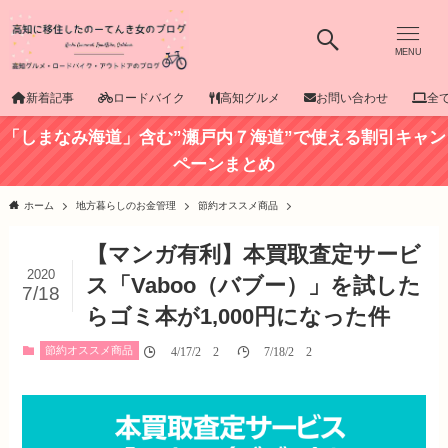
MENU
新着記事
ロードバイク
高知グルメ
お問い合わせ
全
「しまなみ海道」含む”瀬戸内７海道”で使える割引キャン
ペーンまとめ
ホーム
地方暮らしのお金管理
節約オススメ商品
【マンガ有利】本買取査定サービ
2020
ス「Vaboo（バブー）」を試した
7/18
らゴミ本が1,000円になった件
節約オススメ商品
04/17/2020
07/18/2020