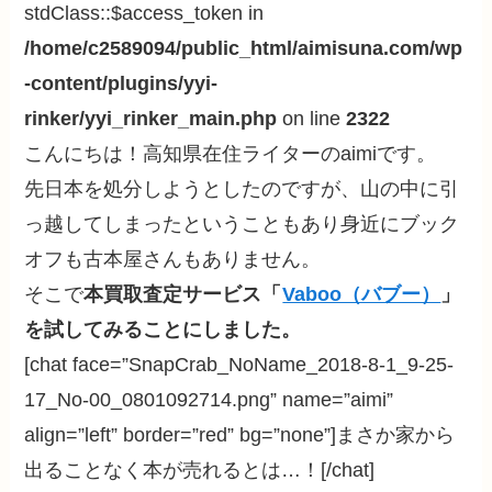
stdClass::$access_token in
/home/c2589094/public_html/aimisuna.com/wp
-content/plugins/yyi-
rinker/yyi_rinker_main.php
on line
2322
こんにちは！高知県在住ライターのaimiです。
先日本を処分しようとしたのですが、山の中に引
っ越してしまったということもあり身近にブック
オフも古本屋さんもありません。
そこで
本買取査定サービス「
Vaboo（バブー）
」
を試してみることにしました。
[chat face=”SnapCrab_NoName_2018-8-1_9-25-
17_No-00_0801092714.png” name=”aimi”
align=”left” border=”red” bg=”none”]まさか家から
出ることなく本が売れるとは…！[/chat]