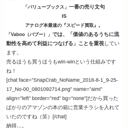
一番の売り文句
「バリューブックス」
IS
アナログ本最速の『スピード買取』
。
では、「価値のあるうちに流
「Vaboo（バブー）」
動性を高めて利益につなげる」ことを重視
してい
ます。
売るほうも買うほうもwin-winという仕組みです
ね！
[chat face=”SnapCrab_NoName_2018-8-1_9-25-
17_No-00_0801092714.png” name=”aimi”
align=”left” border=”red” bg=”none”]だから買った
ばかりのアマゾンの本の箱に営業チラシを入れて
いたのですね（笑）[/chat]
納得…。