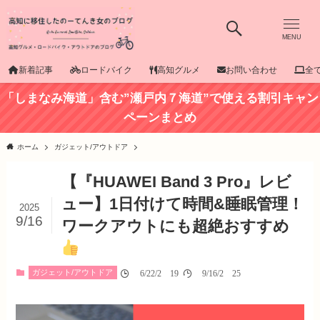
MENU
新着記事
ロードバイク
高知グルメ
お問い合わせ
全
「しまなみ海道」含む”瀬戸内７海道”で使える割引キャン
ペーンまとめ
ホーム
ガジェット/アウトドア
【『HUAWEI Band 3 Pro』レビ
ュー】1日付けて時間&睡眠管理！
2025
9/16
ワークアウトにも超絶おすすめ
ガジェット/アウトドア
06/22/2019
09/16/2025