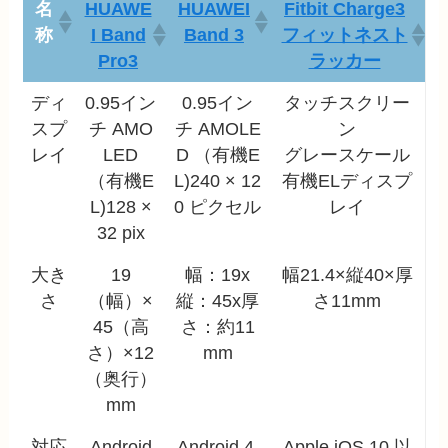
名
HUAWE
HUAWEI
Fitbit Charge3
称
I Band
Band 3
フィットネスト
Pro3
ラッカー
ディ
0.95イン
0.95イン
タッチスクリー
スプ
チ AMO
チ AMOLE
ン
レイ
LED
D （有機E
グレースケール
（有機E
L)240 × 12
有機ELディスプ
L)128 ×
0 ピクセル
レイ
32 pix
大き
19
幅：19x
幅21.4×縦40×厚
さ
（幅）×
縦：45x厚
さ11mm
45（高
さ：約11
さ）×12
mm
（奥行）
mm
対応
Android
Android 4.
Apple iOS 10 以