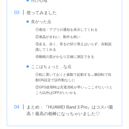
付け心地
使ってみました
良かった点
①着信・アプリの通知を表示してくれる
②液晶がきれい、動作も軽い
③走る、歩く、登るの切り替えはいらず、自動認
識してくれる
④睡眠の質がかなり正確に測定できる
ここはちょっと…な点
①机に置いておくと振動で起動する→腕回転で自
動ON設定で誤作動なしに
②GPS使用時は充電消耗が早い→ここぞ!というと
ころ以外はOFFがいいかも
まとめ：『HUAWEI Band 3 Pro』はコスパ最
高！最高の相棒になっちゃいました♡