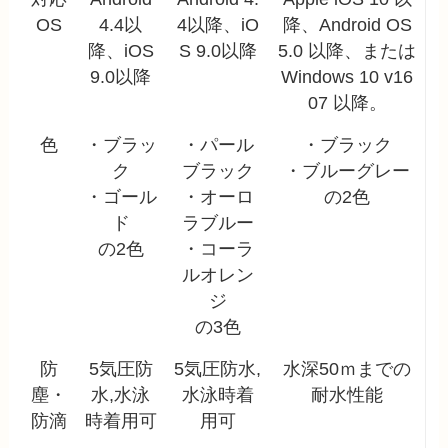
OS
4.4以
4以降、iO
降、Android OS
降、iOS
S 9.0以降
5.0 以降、または
9.0以降
Windows 10 v16
07 以降。
色
・ブラッ
・パール
・ブラック
ク
ブラック
・ブルーグレー
・ゴール
・オーロ
の2色
ド
ラブルー
の2色
・コーラ
ルオレン
ジ
の3色
防
5気圧防
5気圧防水,
水深50ｍまでの
塵・
水,水泳
水泳時着
耐水性能
防滴
時着用可
用可