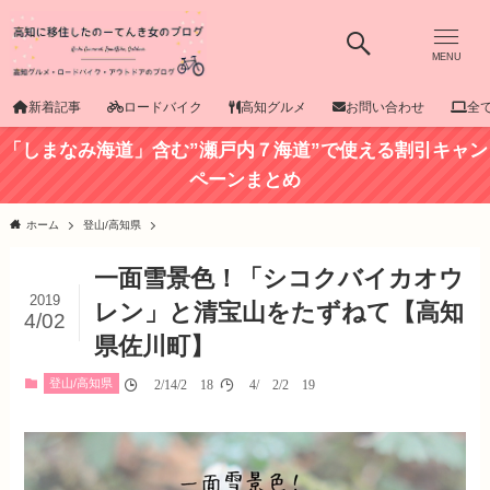
MENU
新着記事
ロードバイク
高知グルメ
お問い合わせ
全
「しまなみ海道」含む”瀬戸内７海道”で使える割引キャン
ペーンまとめ
ホーム
登山/高知県
一面雪景色！「シコクバイカオウ
2019
レン」と清宝山をたずねて【高知
4/02
県佐川町】
登山/高知県
02/14/2018
04/02/2019