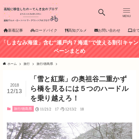
MENU
新着記事
ロードバイク
高知グルメ
お問い合わせ
全
「しまなみ海道」含む”瀬戸内７海道”で使える割引キャン
ペーンまとめ
ホーム
旅行
旅行/徳島県
「雪と紅葉」の奥祖谷二重かず
2018
ら橋を見るには５つのハードル
12/13
を乗り越えろ！
旅行/徳島県
11/21/2017
12/13/2018