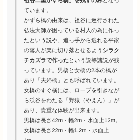
祖谷二重かずら橋」を残すのみ
となっ
ています。
かずら橋の由来は、祖谷に巡行された
弘法大師が困っている村人の為に作っ
たという説や、追っ手から逃れる平家
の落人が楽に切り落とせるよう
シラク
チカズラで作った
という説等諸説が残
っています。男橋と女橋の2本の橋が
あり「夫婦橋」とも呼ばれています。
女橋のすぐ横には、ロープを引きなが
ら渓谷をわたる「野猿（やえん）」が
あり、貴重な体験が出来ます。
男橋は長さ42m・幅2m・水面上12m。
女橋は長さ22m・幅1.2m・水面上