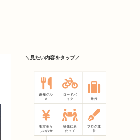
＼見たい内容をタップ／
高知グル
ロードバ
メ
イク
旅行
地方暮ら
移住にあ
ブログ運
しのお金
たって
営