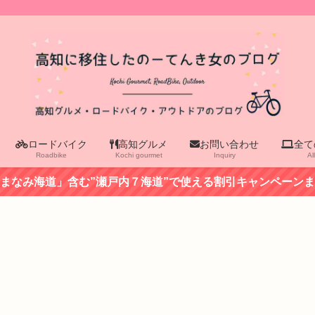
ロードバイク
高知グルメ
お問い合わせ
全て
Roadbike
Kochi gourmet
Inquiry
Al
まなみ海道」含む”瀬戸内７海道”で使える割引キャンペーン