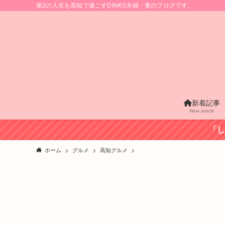
第2の人生を高知で過ごすDINKS夫婦・妻のブログです。
新着記事
New article
「し
ホーム
グルメ
高知グルメ