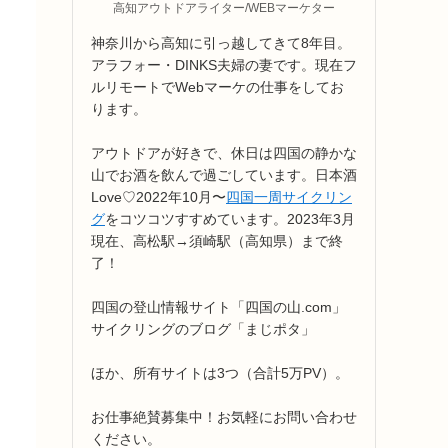
高知アウトドアライター/WEBマーケター
神奈川から高知に引っ越してきて8年目。
アラフォー・DINKS夫婦の妻です。現在フ
ルリモートでWebマーケの仕事をしてお
ります。
アウトドアが好きで、休日は四国の静かな
山でお酒を飲んで過ごしています。日本酒
Love♡2022年10月〜
四国一周サイクリン
グ
をコツコツすすめています。2023年3月
現在、高松駅→須崎駅（高知県）まで終
了！
四国の登山情報サイト「四国の山.com」
サイクリングのブログ「まじポタ」
ほか、所有サイトは3つ（合計5万PV）。
お仕事絶賛募集中！お気軽にお問い合わせ
ください。