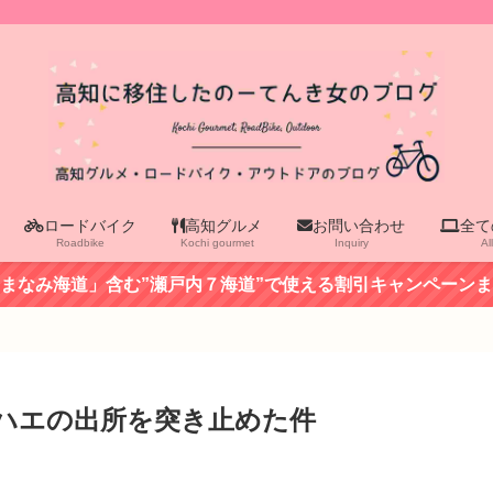
ロードバイク
高知グルメ
お問い合わせ
全て
Roadbike
Kochi gourmet
Inquiry
Al
まなみ海道」含む”瀬戸内７海道”で使える割引キャンペーン
」ハエの出所を突き止めた件