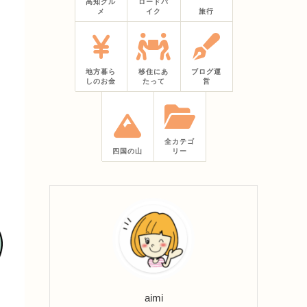
高知グル
ロードバ
メ
イク
旅行
地方暮ら
移住にあ
ブログ運
しのお金
たって
営
全カテゴ
四国の山
リー
aimi