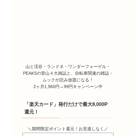
山と渓谷・ランドネ・ワンダーフォーゲル・
PEAKSの登山４大雑誌と、自転車関連の雑誌・
ムックが読み放題になる！
2ヶ月1,960円→99円キャンペーン中
「楽天カード」発行だけで最大8,000P
還元！
＼期間限定ポイント還元！お見逃しなく／