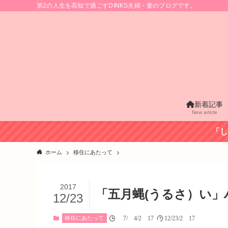
第2の人生を高知で過ごすDINKS夫婦・妻のブログです。
新着記事
New article
「し
ホーム
移住にあたって
2017
「五月蝿(うるさ）い
12/23
移住にあたって
07/04/2017
12/23/2017