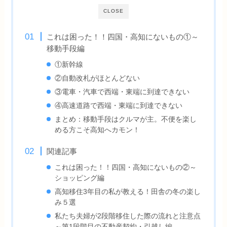
CLOSE
これは困った！！四国・高知にないもの①～
移動手段編
①新幹線
②自動改札がほとんどない
③電車・汽車で西端・東端に到達できない
④高速道路で西端・東端に到達できない
まとめ：移動手段はクルマが主。不便を楽し
める方こそ高知へカモン！
関連記事
これは困った！！四国・高知にないもの②～
ショッピング編
高知移住3年目の私が教える！田舎の冬の楽し
み５選
私たち夫婦が2段階移住した際の流れと注意点
～第1段階目の不動産契約・引越し編