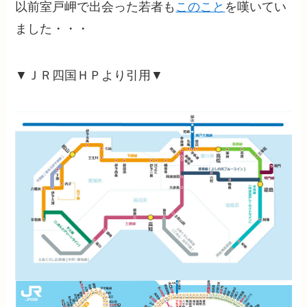
以前室戸岬で出会った若者も
このこと
を嘆いてい
ました・・・
▼ＪＲ四国ＨＰより引用▼