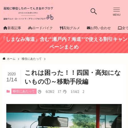
MENU
新着記事
ロードバイク
高知グルメ
お問い合わせ
全
「しまなみ海道」含む”瀬戸内７海道”で使える割引キャン
ペーンまとめ
ホーム
移住にあたって
これは困った！！四国・高知にな
2020
1/14
いもの①～移動手段編
移住にあたって
06/28/2017
01/14/2020