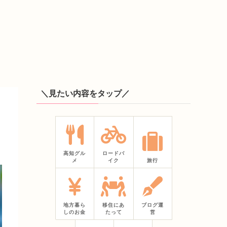
＼見たい内容をタップ／
高知グル
ロードバ
メ
イク
旅行
地方暮ら
移住にあ
ブログ運
しのお金
たって
営