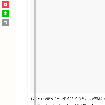
ゆできび #高知 #きび街道#とうもろこし #美味しい 