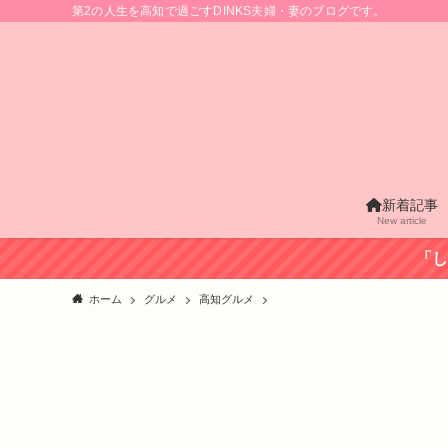
第2の人生を高知で過ごすDINKS夫婦・妻のブログです。
新着記事
New article
「し
ホーム
グルメ
高知グルメ