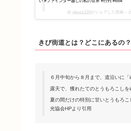
い #ファインダー越しの私の世界 #行列 #look
@
yikus1220
がシェアした投稿 –
きび街道とは？どこにあるの
６月中旬から８月まで、道沿いに「
露天で、獲れたてのとうもろこしを
夏の間だけの特別に甘いとうもろこ
光協会HPより引用