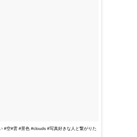
#空#雲 #景色 #clouds #写真好きな人と繋がりた