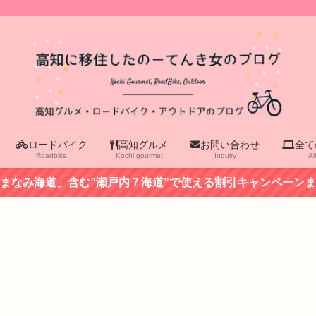
ロードバイク
高知グルメ
お問い合わせ
全て
Roadbike
Kochi gourmet
Inquiry
Al
まなみ海道」含む”瀬戸内７海道”で使える割引キャンペーン