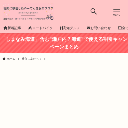
MENU
新着記事
ロードバイク
高知グルメ
お問い合わせ
全
「しまなみ海道」含む”瀬戸内７海道”で使える割引キャン
ペーンまとめ
ホーム
移住にあたって