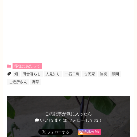
移住にあたって
畑
田舎暮らし
人見知り
一石二鳥
古民家
無視
隙間
ご近所さん
野草
この記事が気に入ったら
いいね または フォローしてね！
Follow Me