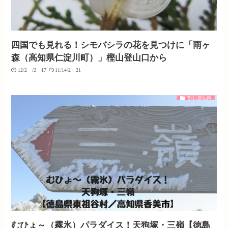
四国でも見れる！シモバシラの花を見つけに「雨ヶ
森（高知県仁淀川町）」樫山登山口から
12/20/2017
11/14/2021
登山/高知県
むひょ～（霧氷）パラダイス！天狗塚・三嶺【徳島