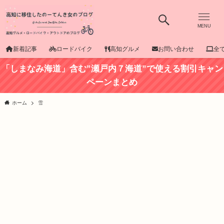
MENU
新着記事
ロードバイク
高知グルメ
お問い合わせ
全
「しまなみ海道」含む”瀬戸内７海道”で使える割引キャン
ペーンまとめ
ホーム
雪