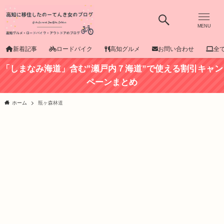
MENU
新着記事
ロードバイク
高知グルメ
お問い合わせ
全
「しまなみ海道」含む”瀬戸内７海道”で使える割引キャン
ペーンまとめ
ホーム
瓶ヶ森林道