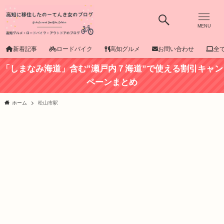
MENU
新着記事
ロードバイク
高知グルメ
お問い合わせ
全
「しまなみ海道」含む”瀬戸内７海道”で使える割引キャン
ペーンまとめ
ホーム
松山市駅