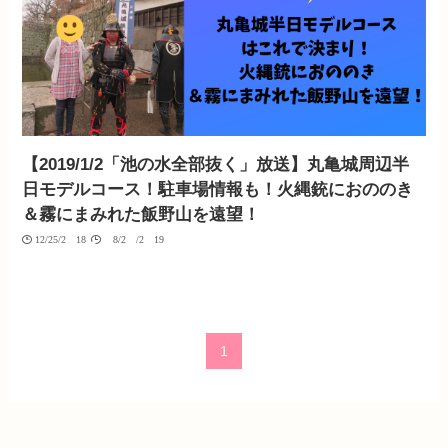
【2019/1/2「池の水全部抜く」放送】丸亀城周辺半
日モデルコース！駐車場情報も！火縄銃におののき
＆霧にまみれた飯野山を遠望！
12/25/2018
08/20/2019
1