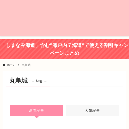
「しまなみ海道」含む”瀬戸内７海道”で使える割引キャン
ペーンまとめ
ホーム
丸亀城
丸亀城
– tag –
新着記事
人気記事