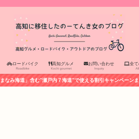
ロードバイク
高知グルメ
お問い合わせ
全て
Roadbike
Kochi gourmet
Inquiry
Al
まなみ海道」含む”瀬戸内７海道”で使える割引キャンペーン