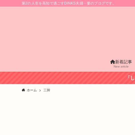
第2の人生を高知で過ごすDINKS夫婦・妻のブログです。
新着記事
New article
「し
ホーム
三脚