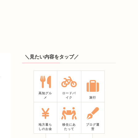
＼見たい内容をタップ／
高知グル
ロードバ
メ
イク
旅行
地方暮ら
移住にあ
ブログ運
しのお金
たって
営