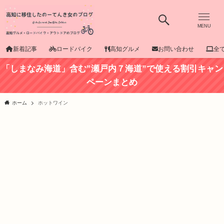
MENU
新着記事
ロードバイク
高知グルメ
お問い合わせ
全
「しまなみ海道」含む”瀬戸内７海道”で使える割引キャン
ペーンまとめ
ホーム
ホットワイン