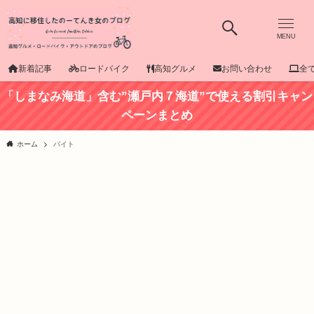
MENU
新着記事
ロードバイク
高知グルメ
お問い合わせ
全
「しまなみ海道」含む”瀬戸内７海道”で使える割引キャン
ペーンまとめ
ホーム
バイト