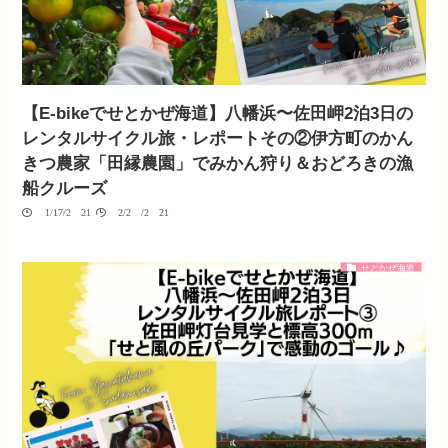
【E-bikeでせとかぜ海道】八幡浜〜佐田岬2泊3日の
レンタルサイクル旅・レポートその②伊方町のかん
きつ農家「田縁農園」でみかん狩り＆おどろきの漁
船クルーズ
01/17/2021
02/20/2021
せとかぜ海道