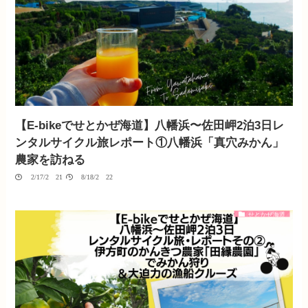
【E-bikeでせとかぜ海道】八幡浜〜佐田岬2泊3日レ
ンタルサイクル旅レポート①八幡浜「真穴みかん」
農家を訪ねる
02/17/2021
08/18/2022
せとかぜ海道