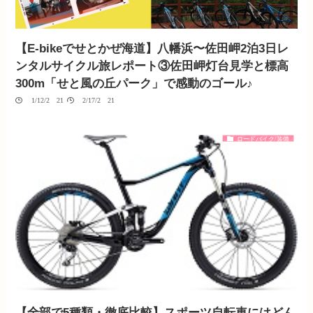
【E-bikeでせとかぜ海道】八幡浜〜佐田岬2泊3日レ
ンタルサイクル旅レポート③佐田岬灯台見学と標高
300m「せと風の丘パーク」で感動のゴール♪
01/12/2021
02/17/2021
ロードバイク/装備
【全部で5種類・徹底比較】スポーツ自転車にはどん