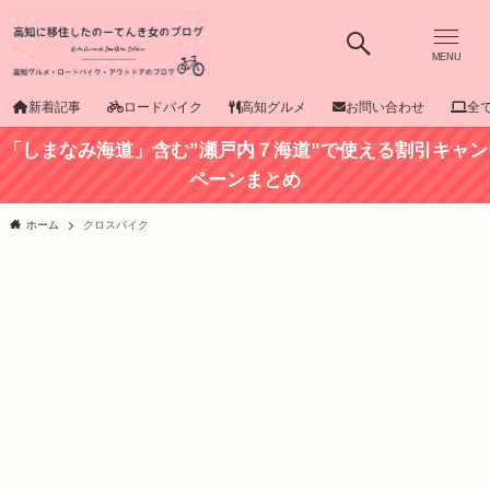
MENU
新着記事
ロードバイク
高知グルメ
お問い合わせ
全
「しまなみ海道」含む”瀬戸内７海道”で使える割引キャン
ペーンまとめ
ホーム
クロスバイク