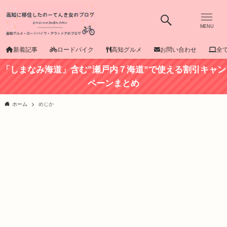
MENU
新着記事
ロードバイク
高知グルメ
お問い合わせ
全
「しまなみ海道」含む”瀬戸内７海道”で使える割引キャン
ペーンまとめ
ホーム
めじか