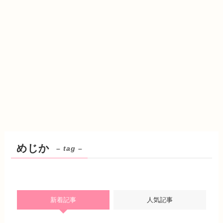
めじか
– tag –
新着記事
人気記事