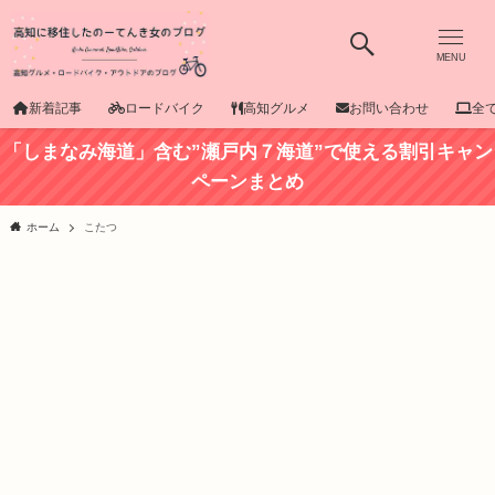
MENU
新着記事
ロードバイク
高知グルメ
お問い合わせ
全
「しまなみ海道」含む”瀬戸内７海道”で使える割引キャン
ペーンまとめ
ホーム
こたつ